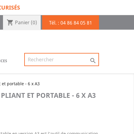
CURISÉS
shopping_cart
Panier
(0)
Tél. :
04 86 84 05 81

NCES
 et portable - 6 x A3
PLIANT ET PORTABLE - 6 X A3
ortable en version A3 est l'outil de communication