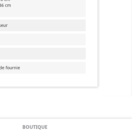
 36 cm
seur
ide fournie
BOUTIQUE