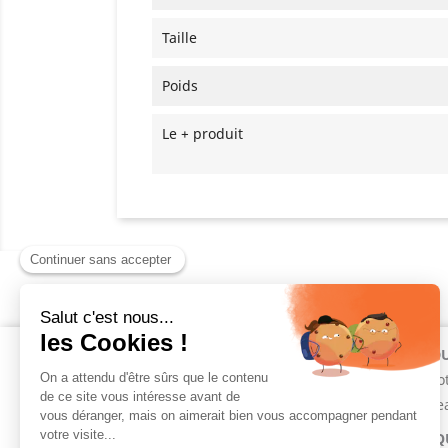
Taille
Poids
Le + produit
INFORMATIONS
PRODU
Mentions légales
Promot
CGV -CGU
Pannea
A propos
MARQ