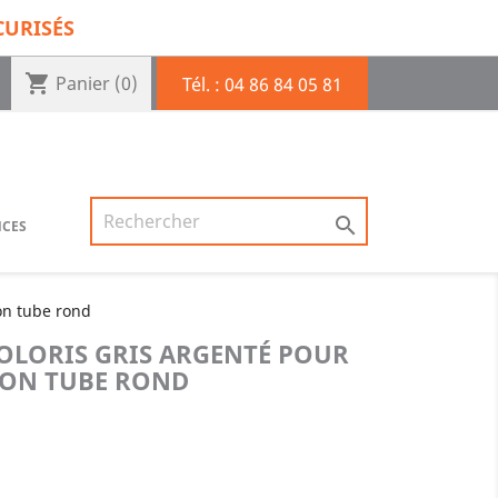
CURISÉS
shopping_cart
Panier
(0)
Tél. :
04 86 84 05 81

NCES
ion tube rond
OLORIS GRIS ARGENTÉ POUR
TION TUBE ROND